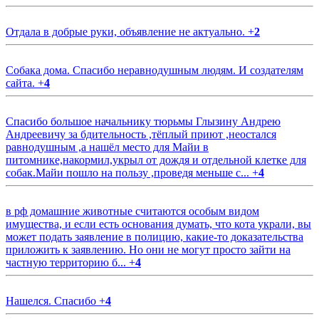
Отдала в добрые руки, объявление не актуально.
+
2
Собака дома. Спасибо неравнодушным людям. И создателям
сайта.
+
4
Спасибо большое начальнику тюрьмы Глызину Андрею
Андреевичу за бдительность ,тёплый приют ,неостался
равнодушным ,а нашёл место для Майи в
питомнике,накормил,укрыл от дождя и отдельной клетке для
собак.Майи пошло на пользу ,проведя меньше с...
+
4
в рф домашние животные считаются особым видом
имущества, и если есть основания думать, что кота украли, вы
может подать заявление в полицию, какие-то доказательства
приложить к заявлению. Но они не могут просто зайти на
частную территорию б...
+
4
Нашелся. Спасибо
+
4