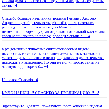
Собака дома. Спасибо неравнодушным людям. И создателям
сайта.
+
4
Спасибо большое начальнику тюрьмы Глызину Андрею
Андреевичу за бдительность ,тёплый приют ,неостался
равнодушным ,а нашёл место для Майи в
питомнике,накормил,укрыл от дождя и отдельной клетке для
собак.Майи пошло на пользу ,проведя меньше с...
+
4
в рф домашние животные считаются особым видом
имущества, и если есть основания думать, что кота украли, вы
может подать заявление в полицию, какие-то доказательства
приложить к заявлению. Но они не могут просто зайти на
частную территорию б...
+
4
Нашелся. Спасибо
+
4
КУЗЮ НАШЛИ !!! СПАСИБО ЗА ПУБЛИКАЦИЮ !!!
+
5
Здравствуйте! Удалите, пожалуйста, пост, кошечка найдена!