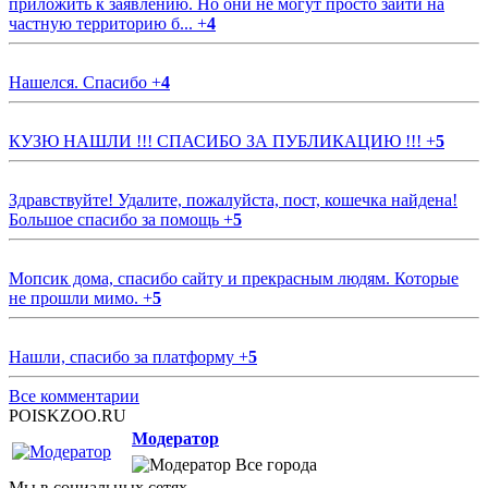
приложить к заявлению. Но они не могут просто зайти на
частную территорию б...
+
4
Нашелся. Спасибо
+
4
КУЗЮ НАШЛИ !!! СПАСИБО ЗА ПУБЛИКАЦИЮ !!!
+
5
Здравствуйте! Удалите, пожалуйста, пост, кошечка найдена!
Большое спасибо за помощь
+
5
Мопсик дома, спасибо сайту и прекрасным людям. Которые
не прошли мимо.
+
5
Нашли, спасибо за платформу
+
5
Все комментарии
POISKZOO.RU
Модератор
Все города
Мы в социальных сетях