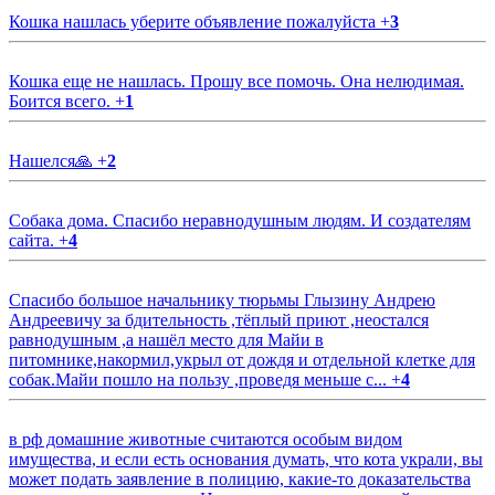
Кошка нашлась уберите объявление пожалуйста
+
3
Кошка еще не нашлась. Прошу все помочь. Она нелюдимая.
Боится всего.
+
1
Нашелся🙏
+
2
Собака дома. Спасибо неравнодушным людям. И создателям
сайта.
+
4
Спасибо большое начальнику тюрьмы Глызину Андрею
Андреевичу за бдительность ,тёплый приют ,неостался
равнодушным ,а нашёл место для Майи в
питомнике,накормил,укрыл от дождя и отдельной клетке для
собак.Майи пошло на пользу ,проведя меньше с...
+
4
в рф домашние животные считаются особым видом
имущества, и если есть основания думать, что кота украли, вы
может подать заявление в полицию, какие-то доказательства