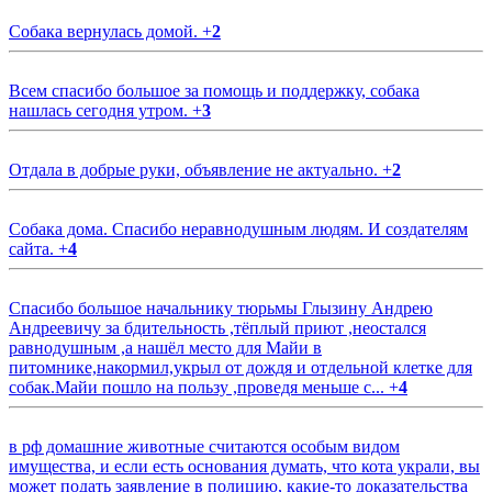
Собака вернулась домой.
+
2
Всем спасибо большое за помощь и поддержку, собака
нашлась сегодня утром.
+
3
Отдала в добрые руки, объявление не актуально.
+
2
Собака дома. Спасибо неравнодушным людям. И создателям
сайта.
+
4
Спасибо большое начальнику тюрьмы Глызину Андрею
Андреевичу за бдительность ,тёплый приют ,неостался
равнодушным ,а нашёл место для Майи в
питомнике,накормил,укрыл от дождя и отдельной клетке для
собак.Майи пошло на пользу ,проведя меньше с...
+
4
в рф домашние животные считаются особым видом
имущества, и если есть основания думать, что кота украли, вы
может подать заявление в полицию, какие-то доказательства