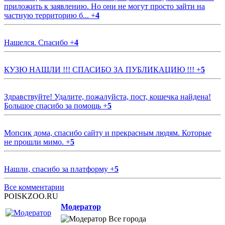
приложить к заявлению. Но они не могут просто зайти на
частную территорию б...
+
4
Нашелся. Спасибо
+
4
КУЗЮ НАШЛИ !!! СПАСИБО ЗА ПУБЛИКАЦИЮ !!!
+
5
Здравствуйте! Удалите, пожалуйста, пост, кошечка найдена!
Большое спасибо за помощь
+
5
Мопсик дома, спасибо сайту и прекрасным людям. Которые
не прошли мимо.
+
5
Нашли, спасибо за платформу
+
5
Все комментарии
POISKZOO.RU
Модератор
Все города