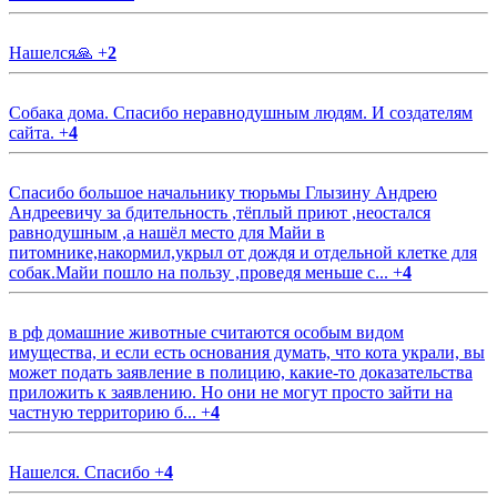
Нашелся🙏
+
2
Собака дома. Спасибо неравнодушным людям. И создателям
сайта.
+
4
Спасибо большое начальнику тюрьмы Глызину Андрею
Андреевичу за бдительность ,тёплый приют ,неостался
равнодушным ,а нашёл место для Майи в
питомнике,накормил,укрыл от дождя и отдельной клетке для
собак.Майи пошло на пользу ,проведя меньше с...
+
4
в рф домашние животные считаются особым видом
имущества, и если есть основания думать, что кота украли, вы
может подать заявление в полицию, какие-то доказательства
приложить к заявлению. Но они не могут просто зайти на
частную территорию б...
+
4
Нашелся. Спасибо
+
4