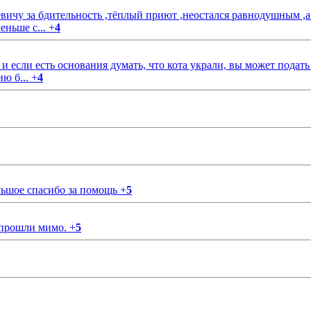
чу за бдительность ,тёплый приют ,неостался равнодушным ,а
еньше с...
+
4
если есть основания думать, что кота украли, вы может подать
ию б...
+
4
ольшое спасибо за помощь
+
5
 прошли мимо.
+
5