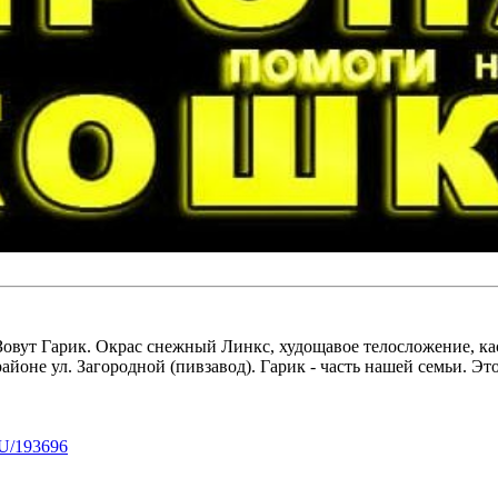
 Гарик. Окрас снежный Линкс, худощавое телосложение, каст
районе ул. Загородной (пивзавод). Гарик - часть нашей семьи. Эт
U/193696