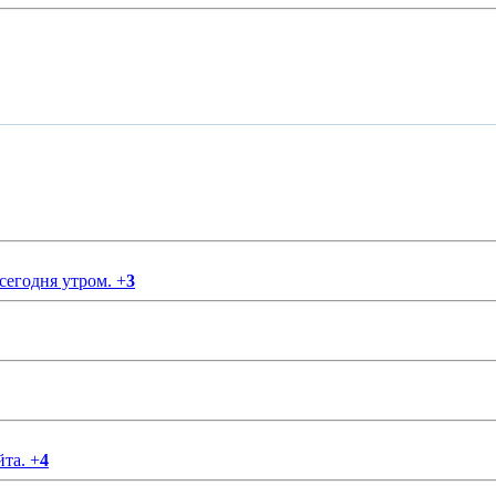
 сегодня утром.
+
3
йта.
+
4