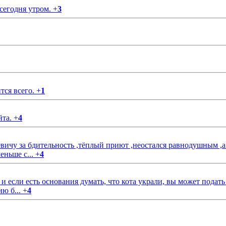
 сегодня утром.
+
3
тся всего.
+
1
йта.
+
4
чу за бдительность ,тёплый приют ,неостался равнодушным ,а
еньше с...
+
4
если есть основания думать, что кота украли, вы может подать
ию б...
+
4