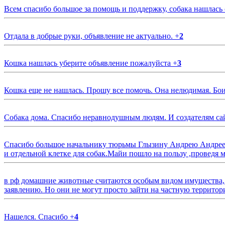
Всем спасибо большое за помощь и поддержку, собака нашлась
Отдала в добрые руки, объявление не актуально.
+
2
Кошка нашлась уберите объявление пожалуйста
+
3
Кошка еще не нашлась. Прошу все помочь. Она нелюдимая. Бои
Собака дома. Спасибо неравнодушным людям. И создателям са
Спасибо большое начальнику тюрьмы Глызину Андрею Андрееви
и отдельной клетке для собак.Майи пошло на пользу ,проведя м
в рф домашние животные считаются особым видом имущества, и 
заявлению. Но они не могут просто зайти на частную территор
Нашелся. Спасибо
+
4