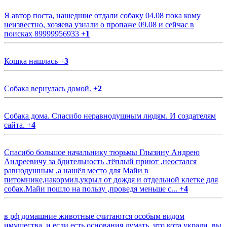
Я автор поста, нашедшие отдали собаку 04.08 пока кому
неизвестно, хозяева узнали о пропаже 09.08 и сейчас в
поисках 89999956933
+
1
Кошка нашлась
+
3
Собака вернулась домой.
+
2
Собака дома. Спасибо неравнодушным людям. И создателям
сайта.
+
4
Спасибо большое начальнику тюрьмы Глызину Андрею
Андреевичу за бдительность ,тёплый приют ,неостался
равнодушным ,а нашёл место для Майи в
питомнике,накормил,укрыл от дождя и отдельной клетке для
собак.Майи пошло на пользу ,проведя меньше с...
+
4
в рф домашние животные считаются особым видом
имущества, и если есть основания думать, что кота украли, вы