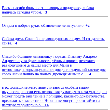
Всем спасибо большое за помощь и поддержку, собака
нашлась сегодня утром.
+
3
Отдала в добрые руки, объявление не актуально.
+
2
Собака дома. Спасибо неравнодушным людям. И создателям
сайта.
+
4
Спасибо большое начальнику тюрьмы Глызину Андрею
Андреевичу за бдительность ,тёплый приют ,неостался
равнодушным ,а нашёл место для Майи в
питомнике,накормил,укрыл от дождя и отдельной клетке для
собак.Майи пошло на пользу ,проведя меньше с...
+
4
в рф домашние животные считаются особым видом
имущества, и если есть основания думать, что кота украли, вы
может подать заявление в полицию, какие-то доказательства
приложить к заявлению. Но они не могут просто зайти на
частную территорию б...
+
4