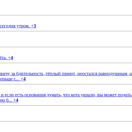
 сегодня утром.
+
3
йта.
+
4
чу за бдительность ,тёплый приют ,неостался равнодушным ,а
еньше с...
+
4
если есть основания думать, что кота украли, вы может подать
ию б...
+
4