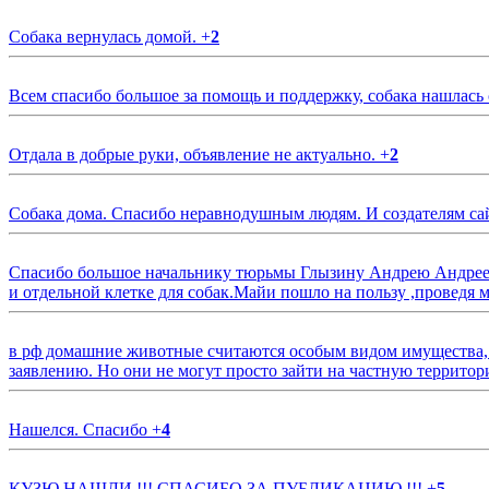
Собака вернулась домой.
+
2
Всем спасибо большое за помощь и поддержку, собака нашлась
Отдала в добрые руки, объявление не актуально.
+
2
Собака дома. Спасибо неравнодушным людям. И создателям са
Спасибо большое начальнику тюрьмы Глызину Андрею Андрееви
и отдельной клетке для собак.Майи пошло на пользу ,проведя м
в рф домашние животные считаются особым видом имущества, и 
заявлению. Но они не могут просто зайти на частную территор
Нашелся. Спасибо
+
4
КУЗЮ НАШЛИ !!! СПАСИБО ЗА ПУБЛИКАЦИЮ !!!
+
5