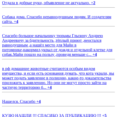
Отдала в добрые руки, объявление не актуально.
+
2
Собака дома. Спасибо неравнодушным людям. И создателям
сайта.
+
4
Спасибо большое начальнику тюрьмы Глызину Андрею
Андреевичу за бдительность ,тёплый приют ,неостался
равнодушным ,а нашёл место для Майи в
питомнике,накормил,укрыл от дождя и отдельной клетке для
собак.Майи пошло на пользу ,проведя меньше с...
+
4
в рф домашние животные считаются особым видом
имущества, и если есть основания думать, что кота украли, вы
может подать заявление в полицию, какие-то доказательства
приложить к заявлению. Но они не могут просто зайти на
частную территорию б...
+
4
Нашелся. Спасибо
+
4
КУЗЮ НАШЛИ !!! СПАСИБО ЗА ПУБЛИКАЦИЮ !!!
+
5