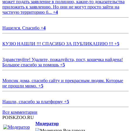
может подать заявление в полицию, какие-то доказательства
приложить к заявлению. Но они не могут просто зайти на
частную территорию б...
+
4
Нашелся. Спасибо
+
4
КУЗЮ НАШЛИ !!! СПАСИБО ЗА ПУБЛИКАЦИЮ !!!
+
5
Здравствуйте! Удалите, пожалуйста, пост, кошечка найдена!
Большое спасибо за помощь
+
5
Мопсик дома, спасибо сайту и прекрасным людям. Которые
не прошли мимо.
+
5
Нашли, спасибо за платформу
+
5
Все комментарии
POISKZOO.RU
Модератор
Все города