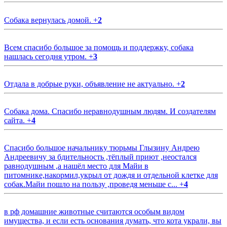
Собака вернулась домой.
+
2
Всем спасибо большое за помощь и поддержку, собака
нашлась сегодня утром.
+
3
Отдала в добрые руки, объявление не актуально.
+
2
Собака дома. Спасибо неравнодушным людям. И создателям
сайта.
+
4
Спасибо большое начальнику тюрьмы Глызину Андрею
Андреевичу за бдительность ,тёплый приют ,неостался
равнодушным ,а нашёл место для Майи в
питомнике,накормил,укрыл от дождя и отдельной клетке для
собак.Майи пошло на пользу ,проведя меньше с...
+
4
в рф домашние животные считаются особым видом
имущества, и если есть основания думать, что кота украли, вы