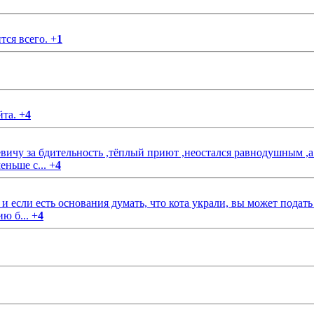
тся всего.
+
1
йта.
+
4
чу за бдительность ,тёплый приют ,неостался равнодушным ,а
еньше с...
+
4
если есть основания думать, что кота украли, вы может подать
ию б...
+
4