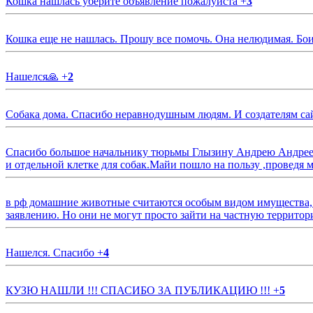
Кошка нашлась уберите объявление пожалуйста
+
3
Кошка еще не нашлась. Прошу все помочь. Она нелюдимая. Бои
Нашелся🙏
+
2
Собака дома. Спасибо неравнодушным людям. И создателям са
Спасибо большое начальнику тюрьмы Глызину Андрею Андрееви
и отдельной клетке для собак.Майи пошло на пользу ,проведя м
в рф домашние животные считаются особым видом имущества, и 
заявлению. Но они не могут просто зайти на частную территор
Нашелся. Спасибо
+
4
КУЗЮ НАШЛИ !!! СПАСИБО ЗА ПУБЛИКАЦИЮ !!!
+
5