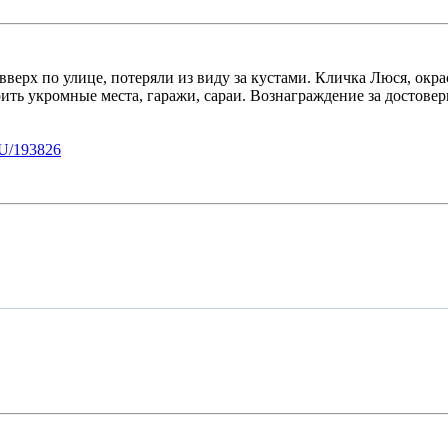
рх по улице, потеряли из виду за кустами. Кличка Люся, окрас
ить укромные места, гаражи, сараи. Вознаграждение за достове
U/193826