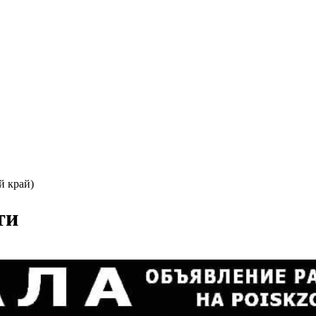
 край)
ти