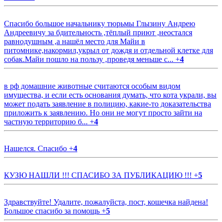
Спасибо большое начальнику тюрьмы Глызину Андрею
Андреевичу за бдительность ,тёплый приют ,неостался
равнодушным ,а нашёл место для Майи в
питомнике,накормил,укрыл от дождя и отдельной клетке для
собак.Майи пошло на пользу ,проведя меньше с...
+
4
в рф домашние животные считаются особым видом
имущества, и если есть основания думать, что кота украли, вы
может подать заявление в полицию, какие-то доказательства
приложить к заявлению. Но они не могут просто зайти на
частную территорию б...
+
4
Нашелся. Спасибо
+
4
КУЗЮ НАШЛИ !!! СПАСИБО ЗА ПУБЛИКАЦИЮ !!!
+
5
Здравствуйте! Удалите, пожалуйста, пост, кошечка найдена!
Большое спасибо за помощь
+
5