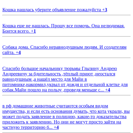
Кошка нашлась уберите объявление пожалуйста
+
3
Кошка еще не нашлась. Прошу все помочь. Она нелюдимая.
Боится всего.
+
1
Собака дома. Спасибо неравнодушным людям. И создателям
сайта.
+
4
Спасибо большое начальнику тюрьмы Глызину Андрею
Андреевичу за бдительность ,тёплый приют ,неостался
равнодушным ,а нашёл место для Майи в
питомнике,накормил,укрыл от дождя и отдельной клетке для
собак.Майи пошло на пользу ,проведя меньше с...
+
4
в рф домашние животные считаются особым видом
имущества, и если есть основания думать, что кота украли, вы
может подать заявление в полицию, какие-то доказательства
приложить к заявлению. Но они не могут просто зайти на
частную территорию б...
+
4