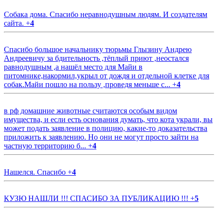
Собака дома. Спасибо неравнодушным людям. И создателям
сайта.
+
4
Спасибо большое начальнику тюрьмы Глызину Андрею
Андреевичу за бдительность ,тёплый приют ,неостался
равнодушным ,а нашёл место для Майи в
питомнике,накормил,укрыл от дождя и отдельной клетке для
собак.Майи пошло на пользу ,проведя меньше с...
+
4
в рф домашние животные считаются особым видом
имущества, и если есть основания думать, что кота украли, вы
может подать заявление в полицию, какие-то доказательства
приложить к заявлению. Но они не могут просто зайти на
частную территорию б...
+
4
Нашелся. Спасибо
+
4
КУЗЮ НАШЛИ !!! СПАСИБО ЗА ПУБЛИКАЦИЮ !!!
+
5