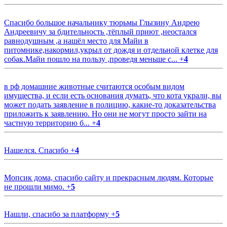
Спасибо большое начальнику тюрьмы Глызину Андрею
Андреевичу за бдительность ,тёплый приют ,неостался
равнодушным ,а нашёл место для Майи в
питомнике,накормил,укрыл от дождя и отдельной клетке для
собак.Майи пошло на пользу ,проведя меньше с...
+
4
в рф домашние животные считаются особым видом
имущества, и если есть основания думать, что кота украли, вы
может подать заявление в полицию, какие-то доказательства
приложить к заявлению. Но они не могут просто зайти на
частную территорию б...
+
4
Нашелся. Спасибо
+
4
Мопсик дома, спасибо сайту и прекрасным людям. Которые
не прошли мимо.
+
5
Нашли, спасибо за платформу
+
5