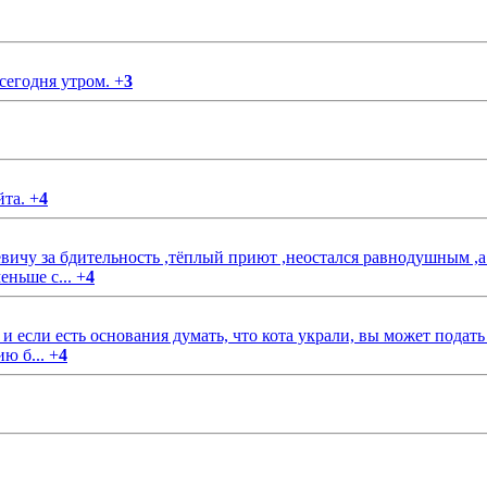
 сегодня утром.
+
3
йта.
+
4
чу за бдительность ,тёплый приют ,неостался равнодушным ,а
еньше с...
+
4
если есть основания думать, что кота украли, вы может подать
ию б...
+
4