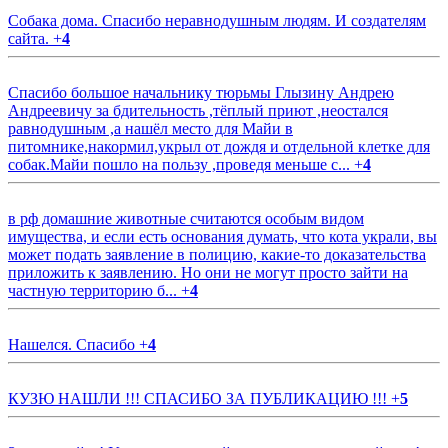
Собака дома. Спасибо неравнодушным людям. И создателям
сайта.
+
4
Спасибо большое начальнику тюрьмы Глызину Андрею
Андреевичу за бдительность ,тёплый приют ,неостался
равнодушным ,а нашёл место для Майи в
питомнике,накормил,укрыл от дождя и отдельной клетке для
собак.Майи пошло на пользу ,проведя меньше с...
+
4
в рф домашние животные считаются особым видом
имущества, и если есть основания думать, что кота украли, вы
может подать заявление в полицию, какие-то доказательства
приложить к заявлению. Но они не могут просто зайти на
частную территорию б...
+
4
Нашелся. Спасибо
+
4
КУЗЮ НАШЛИ !!! СПАСИБО ЗА ПУБЛИКАЦИЮ !!!
+
5