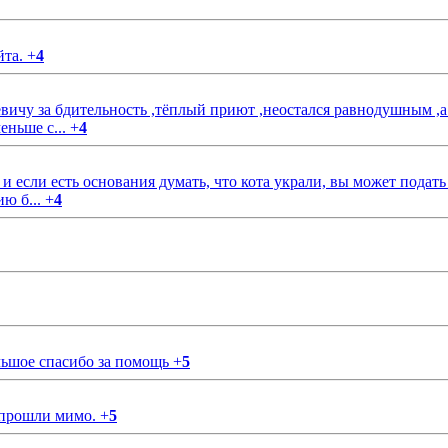
йта.
+
4
чу за бдительность ,тёплый приют ,неостался равнодушным ,а
еньше с...
+
4
если есть основания думать, что кота украли, вы может подать
ию б...
+
4
ольшое спасибо за помощь
+
5
 прошли мимо.
+
5