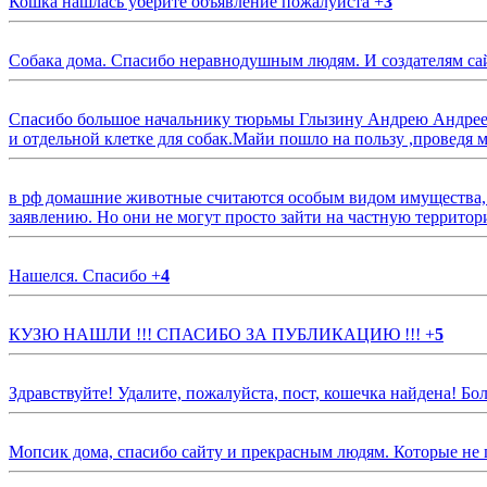
Кошка нашлась уберите объявление пожалуйста
+
3
Собака дома. Спасибо неравнодушным людям. И создателям са
Спасибо большое начальнику тюрьмы Глызину Андрею Андрееви
и отдельной клетке для собак.Майи пошло на пользу ,проведя м
в рф домашние животные считаются особым видом имущества, и 
заявлению. Но они не могут просто зайти на частную территор
Нашелся. Спасибо
+
4
КУЗЮ НАШЛИ !!! СПАСИБО ЗА ПУБЛИКАЦИЮ !!!
+
5
Здравствуйте! Удалите, пожалуйста, пост, кошечка найдена! Б
Мопсик дома, спасибо сайту и прекрасным людям. Которые не