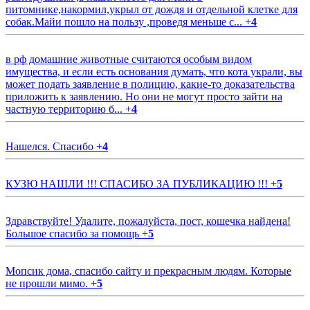
питомнике,накормил,укрыл от дождя и отдельной клетке для
собак.Майи пошло на пользу ,проведя меньше с...
+
4
в рф домашние животные считаются особым видом
имущества, и если есть основания думать, что кота украли, вы
может подать заявление в полицию, какие-то доказательства
приложить к заявлению. Но они не могут просто зайти на
частную территорию б...
+
4
Нашелся. Спасибо
+
4
КУЗЮ НАШЛИ !!! СПАСИБО ЗА ПУБЛИКАЦИЮ !!!
+
5
Здравствуйте! Удалите, пожалуйста, пост, кошечка найдена!
Большое спасибо за помощь
+
5
Мопсик дома, спасибо сайту и прекрасным людям. Которые
не прошли мимо.
+
5