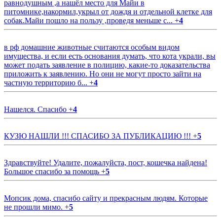
равнодушным ,а нашёл место для Майи в
питомнике,накормил,укрыл от дождя и отдельной клетке для
собак.Майи пошло на пользу ,проведя меньше с...
+
4
в рф домашние животные считаются особым видом
имущества, и если есть основания думать, что кота украли, вы
может подать заявление в полицию, какие-то доказательства
приложить к заявлению. Но они не могут просто зайти на
частную территорию б...
+
4
Нашелся. Спасибо
+
4
КУЗЮ НАШЛИ !!! СПАСИБО ЗА ПУБЛИКАЦИЮ !!!
+
5
Здравствуйте! Удалите, пожалуйста, пост, кошечка найдена!
Большое спасибо за помощь
+
5
Мопсик дома, спасибо сайту и прекрасным людям. Которые
не прошли мимо.
+
5