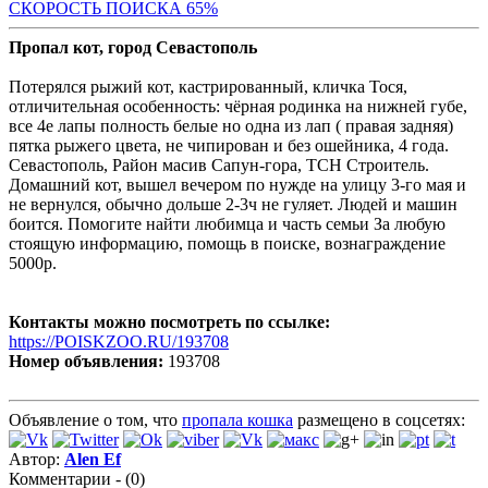
СКОРОСТЬ ПОИС
КА 65%
Пропал кот, город Севастополь
Потерялся рыжий кот, кастрированный, кличка Тося,
отличительная особенность: чёрная родинка на нижней губе,
все 4е лапы полность белые но одна из лап ( правая задняя)
пятка рыжего цвета, не чипирован и без ошейника, 4 года.
Севастополь, Район масив Сапун-гора, ТСН Строитель.
Домашний кот, вышел вечером по нужде на улицу 3-го мая и
не вернулся, обычно дольше 2-3ч не гуляет. Людей и машин
боится. Помогите найти любимца и часть семьи За любую
стоящую информацию, помощь в поиске, вознаграждение
5000р.
Контакты можно посмотреть по ссылке:
https://POISKZOO.RU/193708
Номер объявления:
193708
Объявление о том, что
пропала кошка
размещено в соцсетях:
Автор:
Alen Ef
Комментарии - (0)