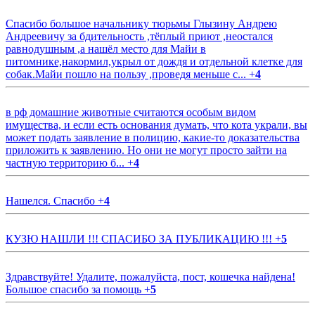
Спасибо большое начальнику тюрьмы Глызину Андрею
Андреевичу за бдительность ,тёплый приют ,неостался
равнодушным ,а нашёл место для Майи в
питомнике,накормил,укрыл от дождя и отдельной клетке для
собак.Майи пошло на пользу ,проведя меньше с...
+
4
в рф домашние животные считаются особым видом
имущества, и если есть основания думать, что кота украли, вы
может подать заявление в полицию, какие-то доказательства
приложить к заявлению. Но они не могут просто зайти на
частную территорию б...
+
4
Нашелся. Спасибо
+
4
КУЗЮ НАШЛИ !!! СПАСИБО ЗА ПУБЛИКАЦИЮ !!!
+
5
Здравствуйте! Удалите, пожалуйста, пост, кошечка найдена!
Большое спасибо за помощь
+
5