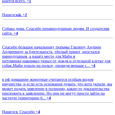
Боится всего.
+
1
Нашелся🙏
+
2
Собака дома. Спасибо неравнодушным людям. И создателям
сайта.
+
4
Спасибо большое начальнику тюрьмы Глызину Андрею
Андреевичу за бдительность ,тёплый приют ,неостался
равнодушным ,а нашёл место для Майи в
питомнике,накормил,укрыл от дождя и отдельной клетке для
собак.Майи пошло на пользу ,проведя меньше с...
+
4
в рф домашние животные считаются особым видом
имущества, и если есть основания думать, что кота украли, вы
может подать заявление в полицию, какие-то доказательства
приложить к заявлению. Но они не могут просто зайти на
частную территорию б...
+
4
Нашелся. Спасибо
+
4