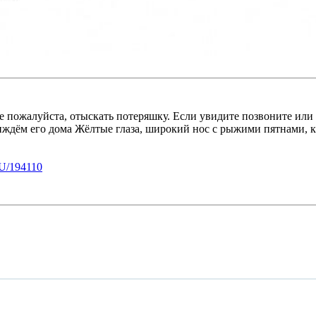
жалуйста, отыскать потеряшку. Если увидите позвоните или 
 иждём его дома Жёлтые глаза, широкий нос с рыжими пятнами, к
U/194110