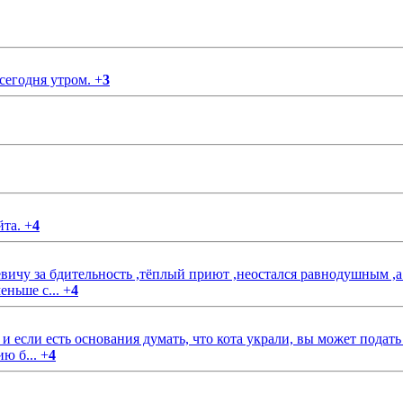
 сегодня утром.
+
3
йта.
+
4
чу за бдительность ,тёплый приют ,неостался равнодушным ,а
еньше с...
+
4
если есть основания думать, что кота украли, вы может подать
ию б...
+
4