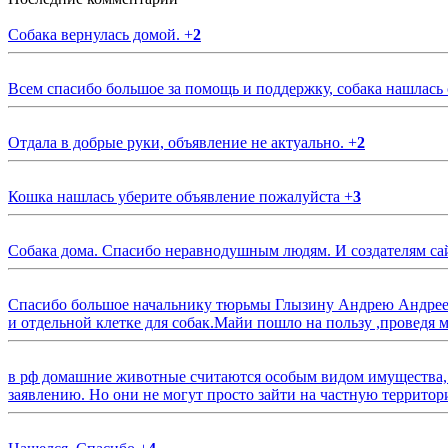
Собака вернулась домой.
+
2
Всем спасибо большое за помощь и поддержку, собака нашлась
Отдала в добрые руки, объявление не актуально.
+
2
Кошка нашлась уберите объявление пожалуйста
+
3
Собака дома. Спасибо неравнодушным людям. И создателям са
Спасибо большое начальнику тюрьмы Глызину Андрею Андрееви
и отдельной клетке для собак.Майи пошло на пользу ,проведя м
в рф домашние животные считаются особым видом имущества, и 
заявлению. Но они не могут просто зайти на частную территор