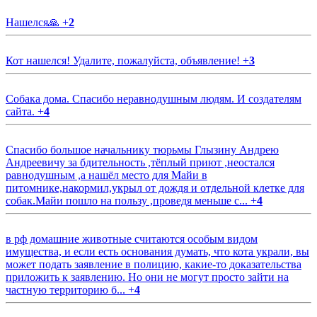
Нашелся🙏
+
2
Кот нашелся! Удалите, пожалуйста, объявление!
+
3
Собака дома. Спасибо неравнодушным людям. И создателям
сайта.
+
4
Спасибо большое начальнику тюрьмы Глызину Андрею
Андреевичу за бдительность ,тёплый приют ,неостался
равнодушным ,а нашёл место для Майи в
питомнике,накормил,укрыл от дождя и отдельной клетке для
собак.Майи пошло на пользу ,проведя меньше с...
+
4
в рф домашние животные считаются особым видом
имущества, и если есть основания думать, что кота украли, вы
может подать заявление в полицию, какие-то доказательства
приложить к заявлению. Но они не могут просто зайти на
частную территорию б...
+
4