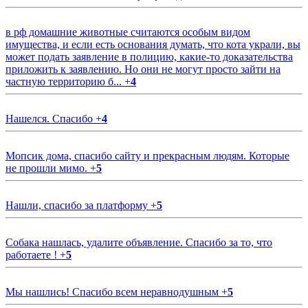
в рф домашние животные считаются особым видом
имущества, и если есть основания думать, что кота украли, вы
может подать заявление в полицию, какие-то доказательства
приложить к заявлению. Но они не могут просто зайти на
частную территорию б...
+
4
Нашелся. Спасибо
+
4
Мопсик дома, спасибо сайту и прекрасным людям. Которые
не прошли мимо.
+
5
Нашли, спасибо за платформу
+
5
Собака нашлась, удалите объявление. Спасибо за то, что
работаете !
+
5
Мы нашлись! Спасибо всем неравнодушным
+
5