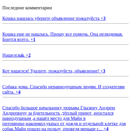
Последние комментарии
Кошка нашлась уберите объявление пожалуйста
+
3
Кошка еще не нашлась. Прошу все помочь. Она нелюдимая.
Боится всего.
+
1
Нашелся🙏
+
2
Кот нашелся! Удалите, пожалуйста, объявление!
+
3
Собака дома. Спасибо неравнодушным людям. И создателям
сайта.
+
4
Спасибо большое начальнику тюрьмы Глызину Андрею
Андреевичу за бдительность ,тёплый приют ,неостался
равнодушным ,а нашёл место для Майи в
питомнике,накормил,укрыл от дождя и отдельной клетке для
собак.Майи пошло на пользу ,проведя меньше с...
+
4