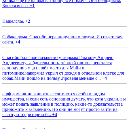
Кошка еще не нашлась. Прошу все помочь. Она нелюдимая.
Боится всего.
+
1
Нашелся🙏
+
2
Собака дома. Спасибо неравнодушным людям. И создателям
сайта.
+
4
Спасибо большое начальнику тюрьмы Глызину Андрею
Андреевичу за бдительность ,тёплый приют ,неостался
равнодушным ,а нашёл место для Майи в
питомнике,накормил,укрыл от дождя и отдельной клетке для
собак.Майи пошло на пользу ,проведя меньше с...
+
4
в рф домашние животные считаются особым видом
имущества, и если есть основания думать, что кота украли, вы
может подать заявление в полицию, какие-то доказательства
приложить к заявлению. Но они не могут просто зайти на
частную территорию б...
+
4