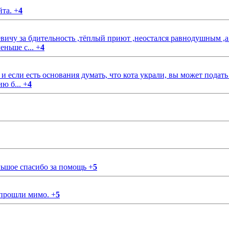
йта.
+
4
чу за бдительность ,тёплый приют ,неостался равнодушным ,а
еньше с...
+
4
если есть основания думать, что кота украли, вы может подать
ию б...
+
4
ольшое спасибо за помощь
+
5
 прошли мимо.
+
5