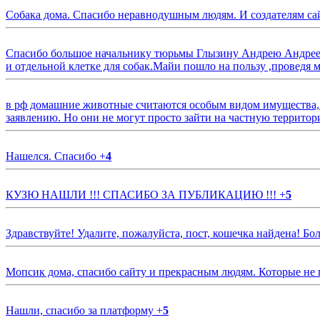
Собака дома. Спасибо неравнодушным людям. И создателям са
Спасибо большое начальнику тюрьмы Глызину Андрею Андрееви
и отдельной клетке для собак.Майи пошло на пользу ,проведя м
в рф домашние животные считаются особым видом имущества, и 
заявлению. Но они не могут просто зайти на частную территор
Нашелся. Спасибо
+
4
КУЗЮ НАШЛИ !!! СПАСИБО ЗА ПУБЛИКАЦИЮ !!!
+
5
Здравствуйте! Удалите, пожалуйста, пост, кошечка найдена! Б
Мопсик дома, спасибо сайту и прекрасным людям. Которые не
Нашли, спасибо за платформу
+
5