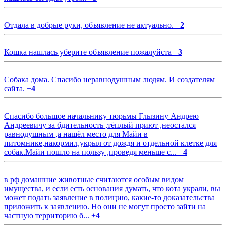
Отдала в добрые руки, объявление не актуально.
+
2
Кошка нашлась уберите объявление пожалуйста
+
3
Собака дома. Спасибо неравнодушным людям. И создателям
сайта.
+
4
Спасибо большое начальнику тюрьмы Глызину Андрею
Андреевичу за бдительность ,тёплый приют ,неостался
равнодушным ,а нашёл место для Майи в
питомнике,накормил,укрыл от дождя и отдельной клетке для
собак.Майи пошло на пользу ,проведя меньше с...
+
4
в рф домашние животные считаются особым видом
имущества, и если есть основания думать, что кота украли, вы
может подать заявление в полицию, какие-то доказательства
приложить к заявлению. Но они не могут просто зайти на
частную территорию б...
+
4