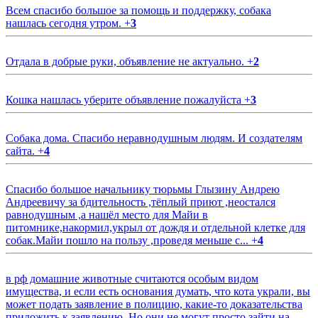
Всем спасибо большое за помощь и поддержку, собака
нашлась сегодня утром.
+
3
Отдала в добрые руки, объявление не актуально.
+
2
Кошка нашлась уберите объявление пожалуйста
+
3
Собака дома. Спасибо неравнодушным людям. И создателям
сайта.
+
4
Спасибо большое начальнику тюрьмы Глызину Андрею
Андреевичу за бдительность ,тёплый приют ,неостался
равнодушным ,а нашёл место для Майи в
питомнике,накормил,укрыл от дождя и отдельной клетке для
собак.Майи пошло на пользу ,проведя меньше с...
+
4
в рф домашние животные считаются особым видом
имущества, и если есть основания думать, что кота украли, вы
может подать заявление в полицию, какие-то доказательства
приложить к заявлению. Но они не могут просто зайти на