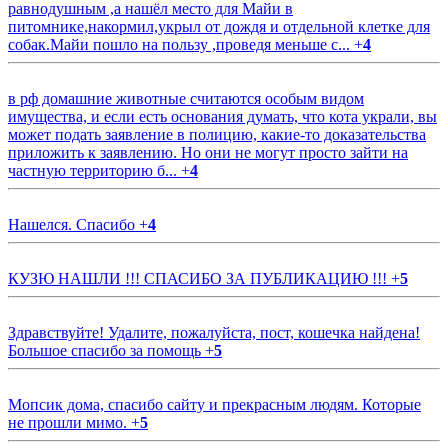
равнодушным ,а нашёл место для Майи в
питомнике,накормил,укрыл от дождя и отдельной клетке для
собак.Майи пошло на пользу ,проведя меньше с...
+
4
в рф домашние животные считаются особым видом
имущества, и если есть основания думать, что кота украли, вы
может подать заявление в полицию, какие-то доказательства
приложить к заявлению. Но они не могут просто зайти на
частную территорию б...
+
4
Нашелся. Спасибо
+
4
КУЗЮ НАШЛИ !!! СПАСИБО ЗА ПУБЛИКАЦИЮ !!!
+
5
Здравствуйте! Удалите, пожалуйста, пост, кошечка найдена!
Большое спасибо за помощь
+
5
Мопсик дома, спасибо сайту и прекрасным людям. Которые
не прошли мимо.
+
5