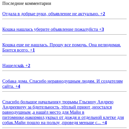
Последние комментарии
Отдала в добрые руки, объявление не актуально.
+
2
Кошка нашлась уберите объявление пожалуйста
+
3
Кошка еще не нашлась. Прошу все помочь. Она нелюдимая.
Боится всего.
+
1
Нашелся🙏
+
2
Собака дома. Спасибо неравнодушным людям. И создателям
сайта.
+
4
Спасибо большое начальнику тюрьмы Глызину Андрею
Андреевичу за бдительность ,тёплый приют ,неостался
равнодушным ,а нашёл место для Майи в
питомнике,накормил,укрыл от дождя и отдельной клетке для
собак.Майи пошло на пользу ,проведя меньше с...
+
4