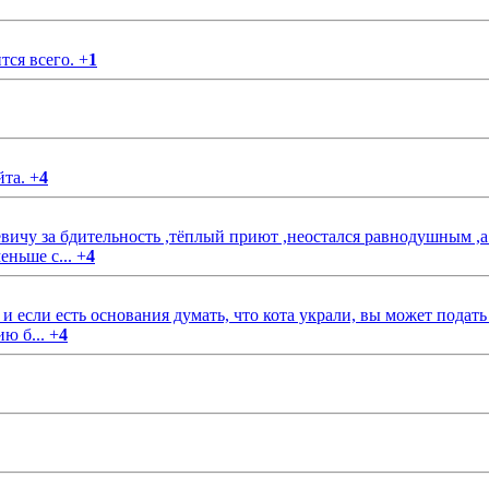
тся всего.
+
1
йта.
+
4
чу за бдительность ,тёплый приют ,неостался равнодушным ,а
еньше с...
+
4
если есть основания думать, что кота украли, вы может подать
ию б...
+
4