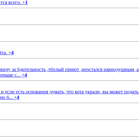
тся всего.
+
1
йта.
+
4
чу за бдительность ,тёплый приют ,неостался равнодушным ,а
еньше с...
+
4
если есть основания думать, что кота украли, вы может подать
ию б...
+
4