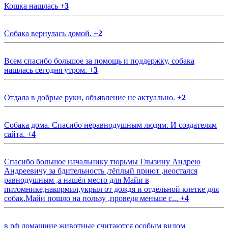
Кошка нашлась
+
3
Собака вернулась домой.
+
2
Всем спасибо большое за помощь и поддержку, собака
нашлась сегодня утром.
+
3
Отдала в добрые руки, объявление не актуально.
+
2
Собака дома. Спасибо неравнодушным людям. И создателям
сайта.
+
4
Спасибо большое начальнику тюрьмы Глызину Андрею
Андреевичу за бдительность ,тёплый приют ,неостался
равнодушным ,а нашёл место для Майи в
питомнике,накормил,укрыл от дождя и отдельной клетке для
собак.Майи пошло на пользу ,проведя меньше с...
+
4
в рф домашние животные считаются особым видом