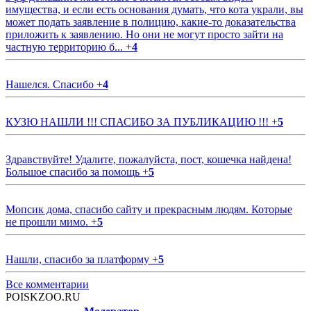
имущества, и если есть основания думать, что кота украли, вы
может подать заявление в полицию, какие-то доказательства
приложить к заявлению. Но они не могут просто зайти на
частную территорию б...
+
4
Нашелся. Спасибо
+
4
КУЗЮ НАШЛИ !!! СПАСИБО ЗА ПУБЛИКАЦИЮ !!!
+
5
Здравствуйте! Удалите, пожалуйста, пост, кошечка найдена!
Большое спасибо за помощь
+
5
Мопсик дома, спасибо сайту и прекрасным людям. Которые
не прошли мимо.
+
5
Нашли, спасибо за платформу
+
5
Все комментарии
POISKZOO.RU