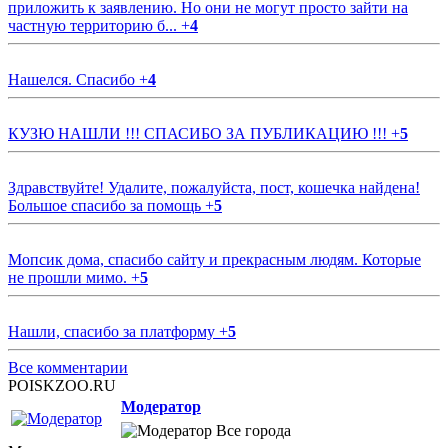
приложить к заявлению. Но они не могут просто зайти на
частную территорию б...
+
4
Нашелся. Спасибо
+
4
КУЗЮ НАШЛИ !!! СПАСИБО ЗА ПУБЛИКАЦИЮ !!!
+
5
Здравствуйте! Удалите, пожалуйста, пост, кошечка найдена!
Большое спасибо за помощь
+
5
Мопсик дома, спасибо сайту и прекрасным людям. Которые
не прошли мимо.
+
5
Нашли, спасибо за платформу
+
5
Все комментарии
POISKZOO.RU
Модератор
Все города