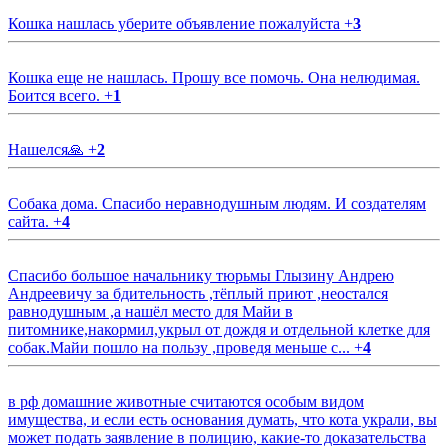
Кошка нашлась уберите объявление пожалуйста
+
3
Кошка еще не нашлась. Прошу все помочь. Она нелюдимая.
Боится всего.
+
1
Нашелся🙏
+
2
Собака дома. Спасибо неравнодушным людям. И создателям
сайта.
+
4
Спасибо большое начальнику тюрьмы Глызину Андрею
Андреевичу за бдительность ,тёплый приют ,неостался
равнодушным ,а нашёл место для Майи в
питомнике,накормил,укрыл от дождя и отдельной клетке для
собак.Майи пошло на пользу ,проведя меньше с...
+
4
в рф домашние животные считаются особым видом
имущества, и если есть основания думать, что кота украли, вы
может подать заявление в полицию, какие-то доказательства