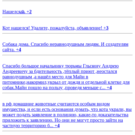
Нашелся🙏
+
2
Кот нашелся! Удалите, пожалуйста, объявление!
+
3
Собака дома. Спасибо неравнодушным людям. И создателям
сайта.
+
4
Спасибо большое начальнику тюрьмы Глызину Андрею
Андреевичу за бдительность ,тёплый приют ,неостался
равнодушным ,а нашёл место для Майи в
питомнике,накормил,укрыл от дождя и отдельной клетке для
собак.Майи пошло на пользу ,проведя меньше с...
+
4
в рф домашние животные считаются особым видом
имущества, и если есть основания думать, что кота украли, вы
может подать заявление в полицию, какие-то доказательства
приложить к заявлению. Но они не могут просто зайти на
частную территорию б...
+
4