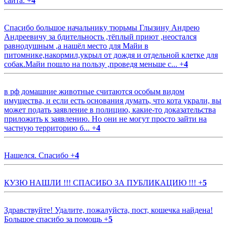
сайта.
+
4
Спасибо большое начальнику тюрьмы Глызину Андрею
Андреевичу за бдительность ,тёплый приют ,неостался
равнодушным ,а нашёл место для Майи в
питомнике,накормил,укрыл от дождя и отдельной клетке для
собак.Майи пошло на пользу ,проведя меньше с...
+
4
в рф домашние животные считаются особым видом
имущества, и если есть основания думать, что кота украли, вы
может подать заявление в полицию, какие-то доказательства
приложить к заявлению. Но они не могут просто зайти на
частную территорию б...
+
4
Нашелся. Спасибо
+
4
КУЗЮ НАШЛИ !!! СПАСИБО ЗА ПУБЛИКАЦИЮ !!!
+
5
Здравствуйте! Удалите, пожалуйста, пост, кошечка найдена!
Большое спасибо за помощь
+
5