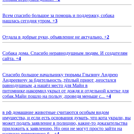
Всем спасибо большое за помощь и поддержку, собака
нашлась сегодня утром.
+
3
Отдала в добрые руки, объявление не актуально.
+
2
Собака дома. Спасибо неравнодушным людям. И создателям
сайта.
+
4
Спасибо большое начальнику тюрьмы Глызину Андрею
Андреевичу за бдительность ,тёплый приют ,неостался
равнодушным ,а нашёл место для Майи в
питомнике,накормил,укрыл от дождя и отдельной клетке для
собак.Майи пошло на пользу ,проведя меньше с...
+
4
в рф домашние животные считаются особым видом
имущества, и если есть основания думать, что кота украли, вы
может подать заявление в полицию, какие-то доказательства
приложить к заявлению. Но они не могут просто зайти на
частную территорию б...
+
4