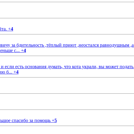
йта.
+
4
чу за бдительность ,тёплый приют ,неостался равнодушным ,а
еньше с...
+
4
если есть основания думать, что кота украли, вы может подать
ию б...
+
4
ольшое спасибо за помощь
+
5