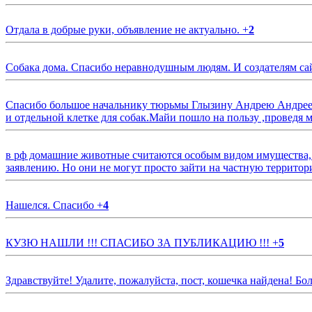
Отдала в добрые руки, объявление не актуально.
+
2
Собака дома. Спасибо неравнодушным людям. И создателям са
Спасибо большое начальнику тюрьмы Глызину Андрею Андрееви
и отдельной клетке для собак.Майи пошло на пользу ,проведя м
в рф домашние животные считаются особым видом имущества, и 
заявлению. Но они не могут просто зайти на частную территор
Нашелся. Спасибо
+
4
КУЗЮ НАШЛИ !!! СПАСИБО ЗА ПУБЛИКАЦИЮ !!!
+
5
Здравствуйте! Удалите, пожалуйста, пост, кошечка найдена! Б