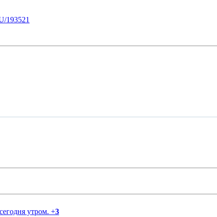
U/193521
 сегодня утром.
+
3