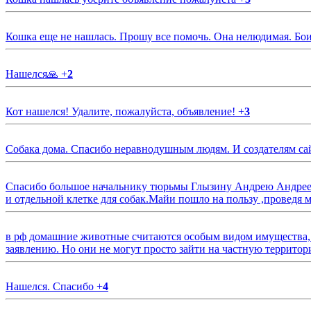
Кошка еще не нашлась. Прошу все помочь. Она нелюдимая. Бои
Нашелся🙏
+
2
Кот нашелся! Удалите, пожалуйста, объявление!
+
3
Собака дома. Спасибо неравнодушным людям. И создателям са
Спасибо большое начальнику тюрьмы Глызину Андрею Андрееви
и отдельной клетке для собак.Майи пошло на пользу ,проведя м
в рф домашние животные считаются особым видом имущества, и 
заявлению. Но они не могут просто зайти на частную территор
Нашелся. Спасибо
+
4