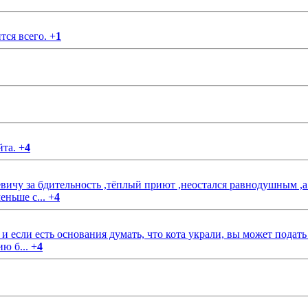
тся всего.
+
1
йта.
+
4
чу за бдительность ,тёплый приют ,неостался равнодушным ,а
еньше с...
+
4
если есть основания думать, что кота украли, вы может подать
ию б...
+
4