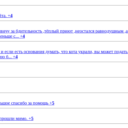
йта.
+
4
чу за бдительность ,тёплый приют ,неостался равнодушным ,а
еньше с...
+
4
если есть основания думать, что кота украли, вы может подать
ию б...
+
4
ольшое спасибо за помощь
+
5
 прошли мимо.
+
5