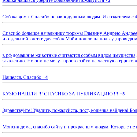
Кошка нашлась уберите объявление пожалуйста
+
3
Собака дома. Спасибо неравнодушным людям. И создателям са
Спасибо большое начальнику тюрьмы Глызину Андрею Андрееви
и отдельной клетке для собак.Майи пошло на пользу ,проведя м
в рф домашние животные считаются особым видом имущества, и 
заявлению. Но они не могут просто зайти на частную территор
Нашелся. Спасибо
+
4
КУЗЮ НАШЛИ !!! СПАСИБО ЗА ПУБЛИКАЦИЮ !!!
+
5
Здравствуйте! Удалите, пожалуйста, пост, кошечка найдена! Б
Мопсик дома, спасибо сайту и прекрасным людям. Которые не