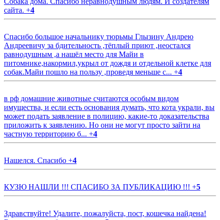
Собака дома. Спасибо неравнодушным людям. И создателям
сайта.
+
4
Спасибо большое начальнику тюрьмы Глызину Андрею
Андреевичу за бдительность ,тёплый приют ,неостался
равнодушным ,а нашёл место для Майи в
питомнике,накормил,укрыл от дождя и отдельной клетке для
собак.Майи пошло на пользу ,проведя меньше с...
+
4
в рф домашние животные считаются особым видом
имущества, и если есть основания думать, что кота украли, вы
может подать заявление в полицию, какие-то доказательства
приложить к заявлению. Но они не могут просто зайти на
частную территорию б...
+
4
Нашелся. Спасибо
+
4
КУЗЮ НАШЛИ !!! СПАСИБО ЗА ПУБЛИКАЦИЮ !!!
+
5
Здравствуйте! Удалите, пожалуйста, пост, кошечка найдена!