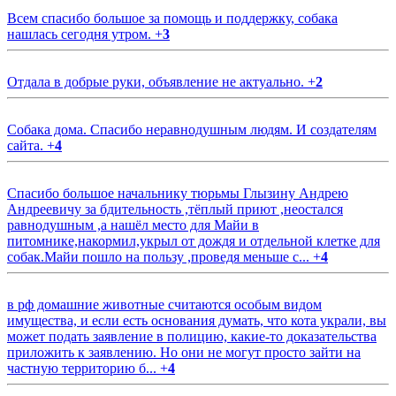
Всем спасибо большое за помощь и поддержку, собака
нашлась сегодня утром.
+
3
Отдала в добрые руки, объявление не актуально.
+
2
Собака дома. Спасибо неравнодушным людям. И создателям
сайта.
+
4
Спасибо большое начальнику тюрьмы Глызину Андрею
Андреевичу за бдительность ,тёплый приют ,неостался
равнодушным ,а нашёл место для Майи в
питомнике,накормил,укрыл от дождя и отдельной клетке для
собак.Майи пошло на пользу ,проведя меньше с...
+
4
в рф домашние животные считаются особым видом
имущества, и если есть основания думать, что кота украли, вы
может подать заявление в полицию, какие-то доказательства
приложить к заявлению. Но они не могут просто зайти на
частную территорию б...
+
4