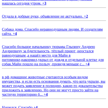
нашлась сегодня утром.
+
3
Отдала в добрые руки, объявление не актуально.
+
2
Собака дома. Спасибо неравнодушным людям. И создателям
сайта.
+
4
Спасибо большое начальнику тюрьмы Глызину Андрею
Андреевичу за бдительность ,тёплый приют ,неостался
равнодушным ,а нашёл место для Майи в
питомнике,накормил,укрыл от дождя и отдельной клетке для
собак.Майи пошло на пользу ,проведя меньше с...
+
4
в рф домашние животные считаются особым видом
имущества, и если есть основания думать, что кота украли, вы
может подать заявление в полицию, какие-то доказательства
приложить к заявлению. Но они не могут просто зайти на
частную территорию б...
+
4
Нашелся. Спасибо
+
4