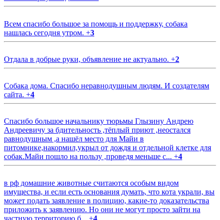
Всем спасибо большое за помощь и поддержку, собака
нашлась сегодня утром.
+
3
Отдала в добрые руки, объявление не актуально.
+
2
Собака дома. Спасибо неравнодушным людям. И создателям
сайта.
+
4
Спасибо большое начальнику тюрьмы Глызину Андрею
Андреевичу за бдительность ,тёплый приют ,неостался
равнодушным ,а нашёл место для Майи в
питомнике,накормил,укрыл от дождя и отдельной клетке для
собак.Майи пошло на пользу ,проведя меньше с...
+
4
в рф домашние животные считаются особым видом
имущества, и если есть основания думать, что кота украли, вы
может подать заявление в полицию, какие-то доказательства
приложить к заявлению. Но они не могут просто зайти на
частную территорию б...
+
4