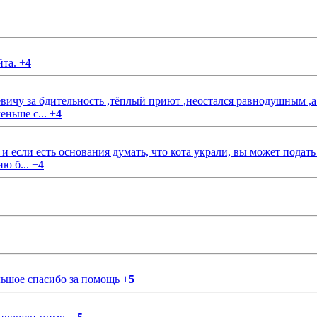
йта.
+
4
чу за бдительность ,тёплый приют ,неостался равнодушным ,а
еньше с...
+
4
если есть основания думать, что кота украли, вы может подать
ию б...
+
4
ольшое спасибо за помощь
+
5