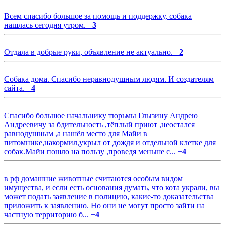
Всем спасибо большое за помощь и поддержку, собака
нашлась сегодня утром.
+
3
Отдала в добрые руки, объявление не актуально.
+
2
Собака дома. Спасибо неравнодушным людям. И создателям
сайта.
+
4
Спасибо большое начальнику тюрьмы Глызину Андрею
Андреевичу за бдительность ,тёплый приют ,неостался
равнодушным ,а нашёл место для Майи в
питомнике,накормил,укрыл от дождя и отдельной клетке для
собак.Майи пошло на пользу ,проведя меньше с...
+
4
в рф домашние животные считаются особым видом
имущества, и если есть основания думать, что кота украли, вы
может подать заявление в полицию, какие-то доказательства
приложить к заявлению. Но они не могут просто зайти на
частную территорию б...
+
4