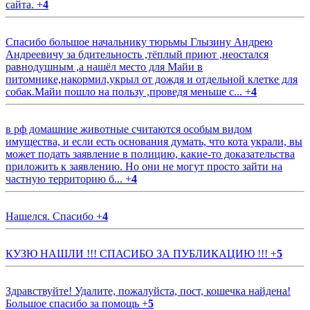
сайта.
+
4
Спасибо большое начальнику тюрьмы Глызину Андрею
Андреевичу за бдительность ,тёплый приют ,неостался
равнодушным ,а нашёл место для Майи в
питомнике,накормил,укрыл от дождя и отдельной клетке для
собак.Майи пошло на пользу ,проведя меньше с...
+
4
в рф домашние животные считаются особым видом
имущества, и если есть основания думать, что кота украли, вы
может подать заявление в полицию, какие-то доказательства
приложить к заявлению. Но они не могут просто зайти на
частную территорию б...
+
4
Нашелся. Спасибо
+
4
КУЗЮ НАШЛИ !!! СПАСИБО ЗА ПУБЛИКАЦИЮ !!!
+
5
Здравствуйте! Удалите, пожалуйста, пост, кошечка найдена!
Большое спасибо за помощь
+
5